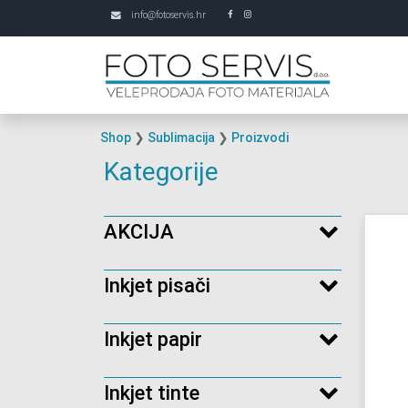
info@fotoservis.hr
Shop
❯
Sublimacija
❯
Proizvodi
Kategorije
AKCIJA
Inkjet pisači
Inkjet papir
Inkjet tinte