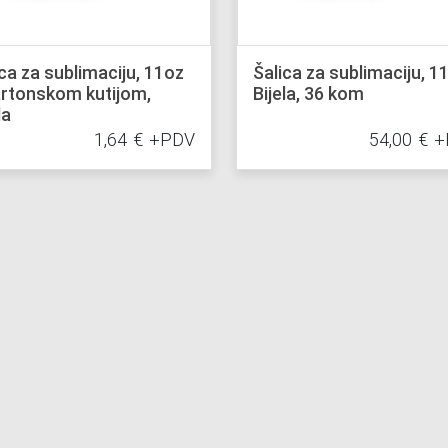
ca za sublimaciju, 11oz
Šalica za sublimaciju, 1
artonskom kutijom,
Bijela, 36 kom
la
1,64
€
+PDV
54,00
€
+