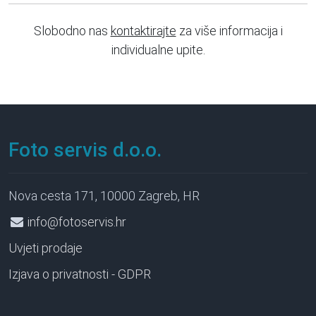
Slobodno nas
kontaktirajte
za više informacija i
individualne upite.
Foto servis d.o.o.
Nova cesta 171, 10000 Zagreb, HR
info@fotoservis.hr
Uvjeti prodaje
Izjava o privatnosti - GDPR