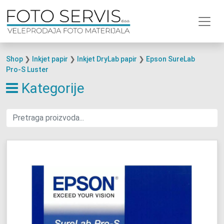
Shop
❯
Inkjet papir
❯
Inkjet DryLab papir
❯
Epson SureLab
Pro-S Luster
Kategorije