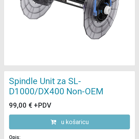
Spindle Unit za SL-
D1000/DX400 Non-OEM
99,00
€
+PDV
u košaricu
Opis: