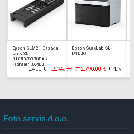
Epson SLMB1 Otpadni
Epson SureLab SL-
tank SL-
D1000
D1000/D1000A /
Frontier DX400
24,00
€
+PDV
3.100,00
€
2.790,00
€
+PDV
Foto servis d.o.o.