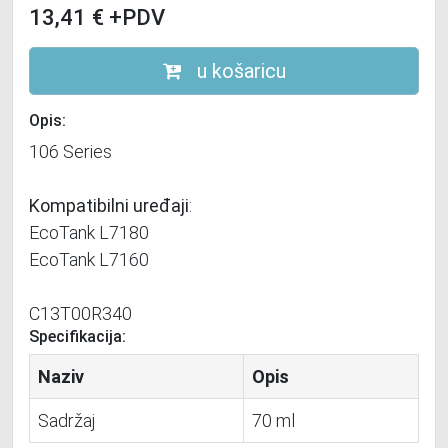
13,41
€
+PDV
u košaricu
Opis:
106 Series
Kompatibilni uređaji
:
EcoTank L7180
EcoTank L7160
C13T00R340
Specifikacija:
Naziv
Opis
Sadržaj
70 ml