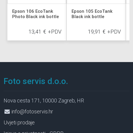
Epson 106 EcoTank
Epson 105 EcoTank
Photo Black ink bottle
Black ink bottle
13,41
€
+PDV
19,91
€
+PDV
Foto servis d.o.o.
Nova cesta 171, 10000 Zagreb, HR
info@fotoservis.hr
Uvjeti prodaje