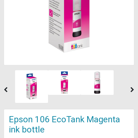
Previous
N
Epson 106 EcoTank Magenta
ink bottle