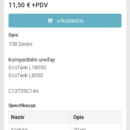
11,50
€
+PDV
u košaricu
Opis:
108 Series
Kompatibilni uređaji
:
EcoTank L18050
EcoTank L8050
C13T09C14A
Specifikacija:
Naziv
Opis
Sadržaj
70 ml