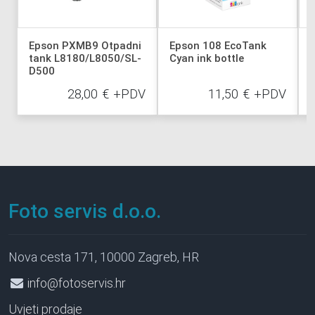
Epson PXMB9 Otpadni
Epson 108 EcoTank
tank L8180/L8050/SL-
Cyan ink bottle
L
D500
28,00
€
+PDV
11,50
€
+PDV
Foto servis d.o.o.
Nova cesta 171, 10000 Zagreb, HR
info@fotoservis.hr
Uvjeti prodaje