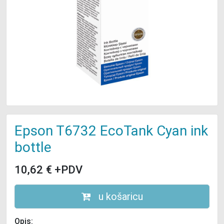
Epson T6732 EcoTank Cyan ink
bottle
10,62
€
+PDV
u košaricu
Opis: