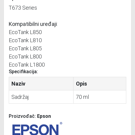
T673 Series
Kompatibilni uređaji
:
EcoTank L850
EcoTank L810
EcoTank L805
EcoTank L800
EcoTank L1800
Specifikacija:
Naziv
Opis
Sadržaj
70 ml
Proizvođač:
Epson