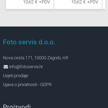
10,62
€
+PDV
10,62
€
+PDV
Foto servis d.o.o.
Nova cesta 171, 10000 Zagreb, HR
info@fotoservis.hr
Uvjeti prodaje
Izjava o privatnosti - GDPR
Proizvodi