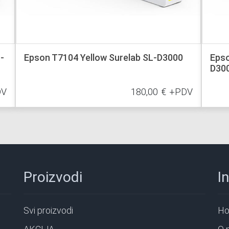
-
Epson T7104 Yellow Surelab SL-D3000
Epso
D30
DV
180,00
€
+PDV
Proizvodi
I
Svi proizvodi
H