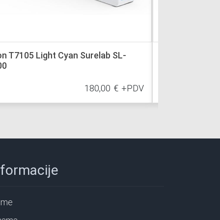
n T7105 Light Cyan Surelab SL-
Epson T7102 C
00
180,00
€
+PDV
nformacije
ome