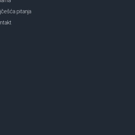
nama
jčešća pitanja
ntakt