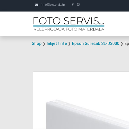
info@fotoservis.hr
Shop
❯
Inkjet tinte
❯
Epson SureLab SL-D3000
❯ Ep