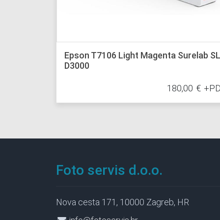
Epson T7106 Light Magenta Surelab SL
D3000
180,00
€
+P
Foto servis d.o.o.
Nova cesta 171, 10000 Zagreb, HR