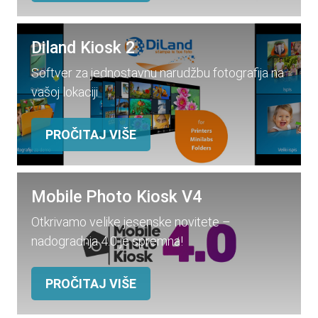
Diland Kiosk 2
Softver za jednostavnu narudžbu fotografija na
vašoj lokaciji
PROČITAJ VIŠE
Mobile Photo Kiosk V4
Otkrivamo velike jesenske novitete –
nadogradnja 4.0 je spremna!
PROČITAJ VIŠE