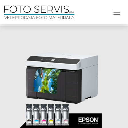
🛒 Web shop pun