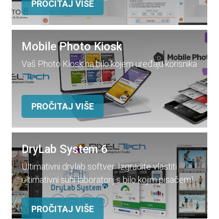
PROČITAJ VIŠE
Mobile Photo Kiosk
Vaš Photo Kiosk na bilo kojem uređaju korisnika
PROČITAJ VIŠE
DryLab System 6
Ultimativni drylab softver. Izgradite vlastiti
ultimativni suhi laboratorij s bilo kojim pisačem!
PROČITAJ VIŠE