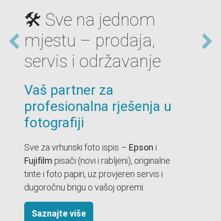
mogućnosti –
kvaliteta za svaki
budžet
Veliki izbor, poznati
brendovi, brza isporuka