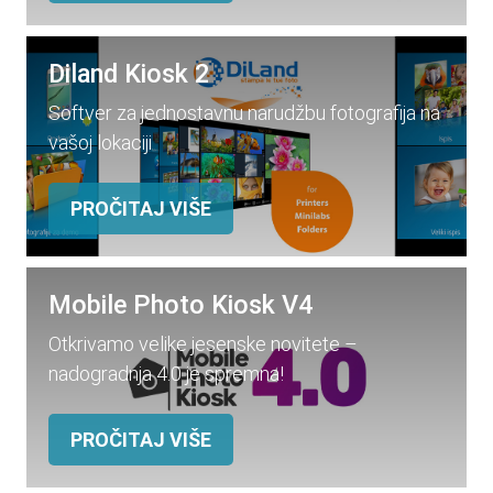
Diland Kiosk 2
Softver za jednostavnu narudžbu fotografija na
vašoj lokaciji
PROČITAJ VIŠE
Mobile Photo Kiosk V4
Otkrivamo velike jesenske novitete –
nadogradnja 4.0 je spremna!
PROČITAJ VIŠE