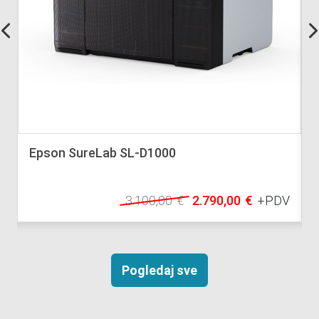
Epson SureLab SL-D1000
V
3.100,00
€
2.790,00
€
+PDV
Pogledaj sve