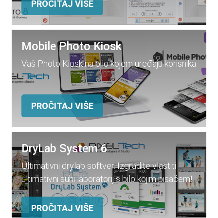
PROČITAJ VIŠE
Mobile Photo Kiosk
Vaš Photo Kiosk na bilo kojem uređaju korisnika
PROČITAJ VIŠE
DryLab System 6
Ultimativni drylab softver. Izgradite vlastiti
ultimativni suhi laboratorij s bilo kojim pisačem!
PROČITAJ VIŠE