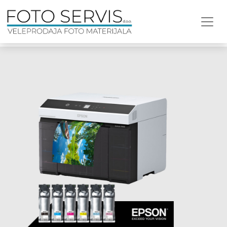
🛒 Web shop pun