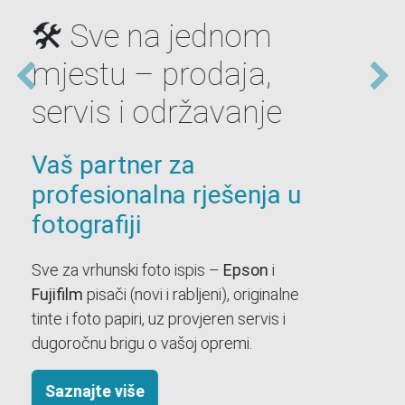
mogućnosti –
kvaliteta za svaki
budžet
Veliki izbor, poznati
brendovi, brza isporuka