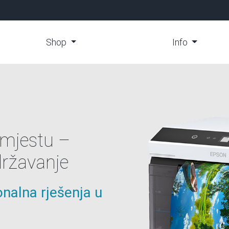
Shop
Info
 mogućnosti
ki budžet
ndovi, brza
šni materijal za
ja
trošni materijal – uvijek