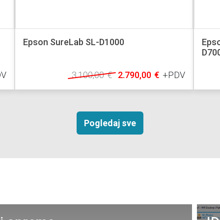
Epson T7826 Light Magenta Surelab SL-
Epso
D700
DV
42,00
€
+PDV
Pogledaj sve
 i opreme
ID
jeni?
Pro