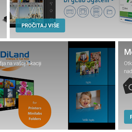
PROČITAJ VIŠE
Mo
a na vašoj lokaciji
Otk
nad