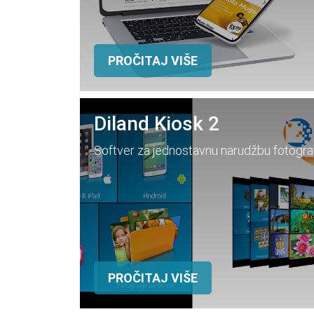
PROČITAJ VIŠE
Diland Kiosk 2
Softver za jednostavnu narudžbu fotografij
PROČITAJ VIŠE