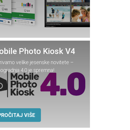
bile Photo Kiosk V4
rivamo velike jesenske novitete –
ogradnja 4.0 je spremna!
PROČITAJ VIŠE