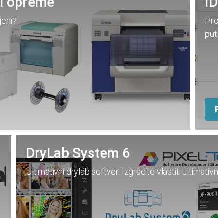
put
DryLab System 6
Ultimativni drylab softver. Izgradite vlastiti ultimativ