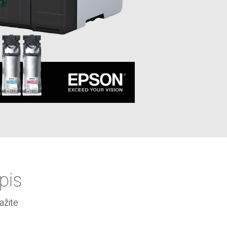
pis
ažite