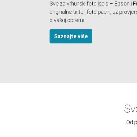
na skladištu, spremno za slanje. Kupujte sigurno i brzo –
provjereno, dostupno, odmah.
Istraži web shop
Sv
Od p