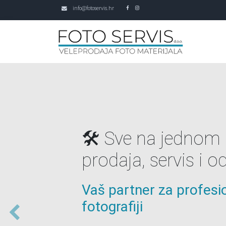
info@fotoservis.hr
🛒 Web shop pun
– kvaliteta za sva
Veliki izbor, poznati bre
isporuka
U našem web shopu pronaći ćete sav potro
profesionalne pisače Epson, Fujifilm i Ricoh, softverska rješen
za ispis, RA4 foto papir i kemiju te ostali po